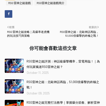
RSG 雷神之鎚遊戲
RSG雷神之鎚遊戲簡介
較舊
較新的
RSG 雷神之鎚攻略｜高爆率老虎機
RSG雷神之鎚：北歐神話再臨，
的玩法技巧與策略
51,000倍爆擊的終極之戰！
你可能會喜歡這些文章
RSG雷神之鎚評測：神話級爆擊機率，雷電再臨！｜為
何玩家瘋迷RSG雷神之鎚？
October 11, 2025
RSG雷神之鎚：北歐神話再臨，51,000倍爆擊的終極之
戰！
October 09, 2025
RSG雷神之鎚完整打法教學｜掌握爆分節奏、解析雷神