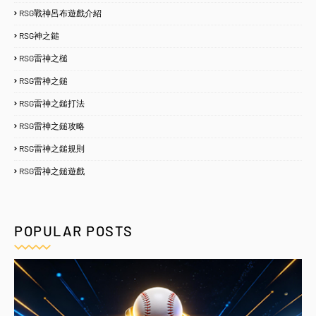
RSG戰神呂布遊戲介紹
RSG神之鎚
RSG雷神之槌
RSG雷神之鎚
RSG雷神之鎚打法
RSG雷神之鎚攻略
RSG雷神之鎚規則
RSG雷神之鎚遊戲
POPULAR POSTS