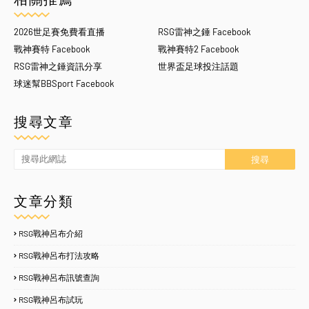
2026世足賽免費看直播
RSG雷神之錘 Facebook
戰神賽特 Facebook
戰神賽特2 Facebook
RSG雷神之錘資訊分享
世界盃足球投注話題
球迷幫BBSport Facebook
搜尋文章
文章分類
RSG戰神呂布介紹
RSG戰神呂布打法攻略
RSG戰神呂布訊號查詢
RSG戰神呂布試玩