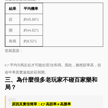
結果
平均機率
莊
約45.86%
閒
約44.62%
和局
約9.52%
也就是說：
👉 平均10局左右才可能出現1次和局。因此，雖然賠率高，但
命中率其實遠低於莊與閒。
三、為什麼很多老玩家不碰百家樂和
局？
原因其實很簡單：👉 高賠率 ≠ 高勝率