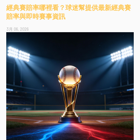
經典賽賠率哪裡看？球迷幫提供最新經典賽
賠率與即時賽事資訊
3月 06, 2026