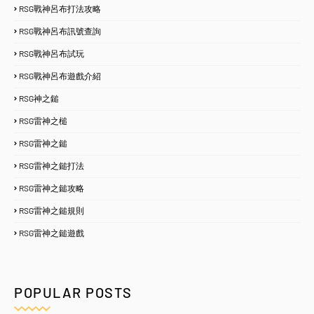
RSG戰神呂布打法攻略
RSG戰神呂布訊號查詢
RSG戰神呂布試玩
RSG戰神呂布遊戲介紹
RSG神之鎚
RSG雷神之槌
RSG雷神之鎚
RSG雷神之鎚打法
RSG雷神之鎚攻略
RSG雷神之鎚規則
RSG雷神之鎚遊戲
POPULAR POSTS