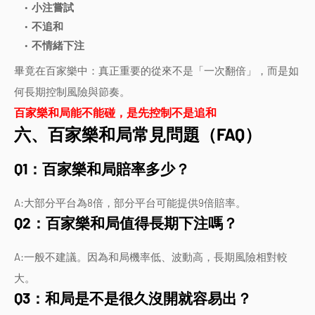
小注嘗試
不追和
不情緒下注
畢竟在百家樂中：真正重要的從來不是「一次翻倍」，而是如
何長期控制風險與節奏。
百家樂和局能不能碰，是先控制不是追和
六、百家樂和局常見問題（FAQ）
Q1：百家樂和局賠率多少？
A:大部分平台為8倍，部分平台可能提供9倍賠率。
Q2：百家樂和局值得長期下注嗎？
A:一般不建議。因為和局機率低、波動高，長期風險相對較
大。
Q3：和局是不是很久沒開就容易出？