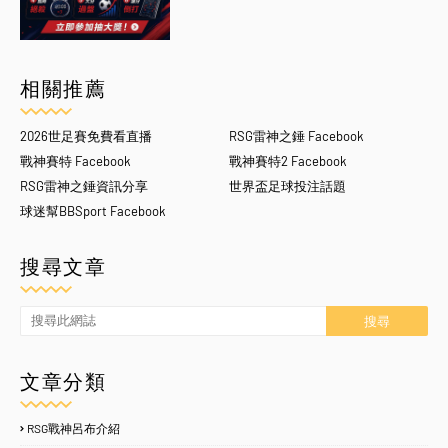
相關推薦
2026世足賽免費看直播
RSG雷神之錘 Facebook
戰神賽特 Facebook
戰神賽特2 Facebook
RSG雷神之錘資訊分享
世界盃足球投注話題
球迷幫BBSport Facebook
搜尋文章
文章分類
RSG戰神呂布介紹