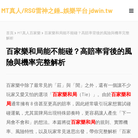
MT真人/RSG雷神之錘_娛樂平台 jdwin.tw
首頁
MT真人百家樂
百家樂和局能不能碰？高賠率背後的風險與機率完整
解析
百家樂和局能不能碰？高賠率背後的風
險與機率完整解析
百家樂中除了最常見的「莊」與「閒」之外，還有一個讓不少
百家樂和局
百家樂和
玩家又愛又怕的選項「
（Tie）」。由於
局
通常擁有 8 倍甚至更高的賠率，因此經常吸引玩家想嘗試碰
碰運氣，尤其當牌局出現特殊節奏時，更容易讓人產生「下一
百家樂和局
局會不會和」的想法。本篇將從
的規則、實際機
率、風險特性，以及玩家常見迷思出發，帶你完整解析「百家